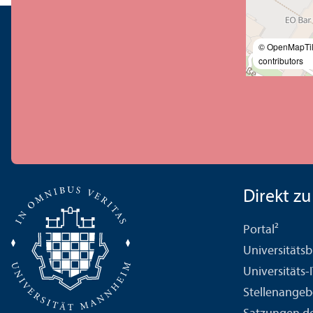
© OpenMapTi
contributors
Direkt zu .
Portal²
Universitäts­b
Universitäts-
Stellenangeb