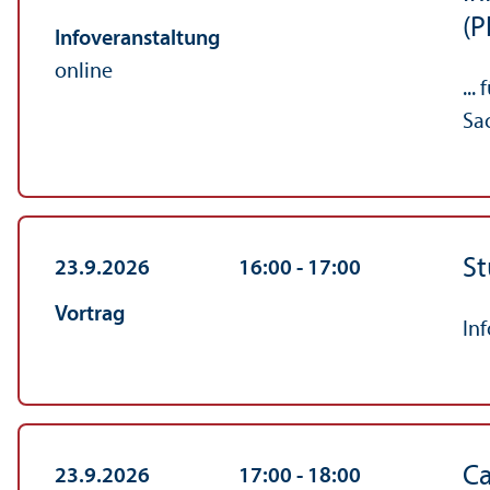
(P
Info­veranstaltung
online
..
Sa
St
23.9.2026
16:00
‐ 17:00
Vortrag
In
C
23.9.2026
17:00
‐ 18:00