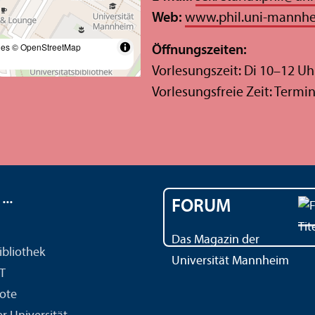
Web:
www.phil.uni-mannh
les
© OpenStreetMap
Öffnungs­zeiten:
Vorlesungs­zeit: Di 10–12 Uh
Vorlesungs­freie Zeit: Term
..
FORUM
Das Magazin der
ibliothek
Universität Mannheim
IT
ote