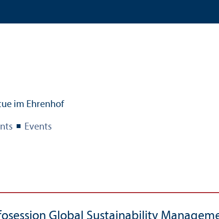
nts
Events
fosession Global Sustainability Managem