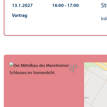
St
13.1.2027
16:00
‐ 17:00
Vortrag
In
r
Bil
d:
S
t
e
f
a
ni
e
Ei
c
hl
e