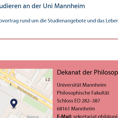
udieren an der Uni Mannheim
fovortrag rund um die Studien­angebote und das Leb
Dekanat der Philosop
Universität Mannheim
Philosophische Fakultät
Schloss EO 282–387
68161 Mannheim
E-Mail:
sekretariat.phil
@
un