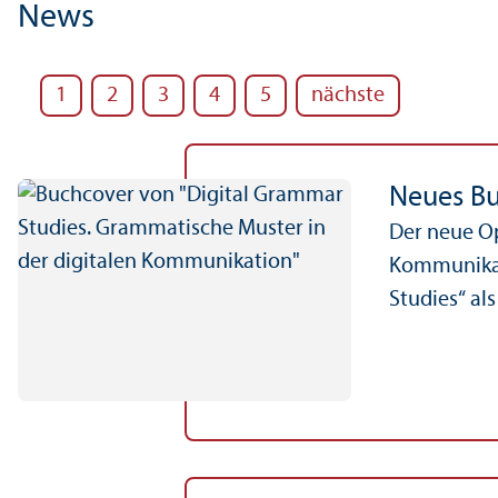
News
1
2
3
4
5
nächste
Neues Bu
Der neue Op
Kommunikati
Studies“ al