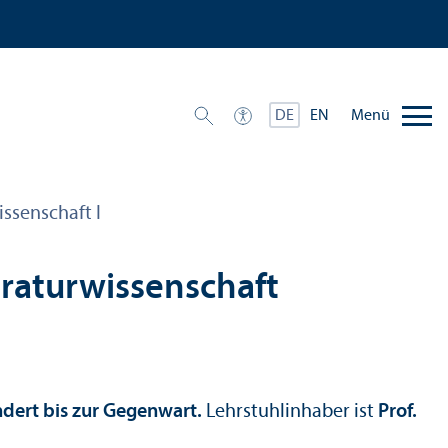
Menü
DE
EN
issenschaft I
eratur­wissenschaft
ndert bis zur Gegenwart.
Lehr­stuhl­inhaber ist
Prof.