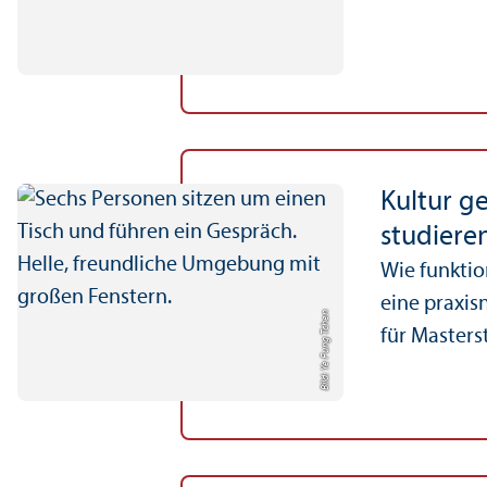
Kultur ge
studiere
Wie funktio
eine praxis
Bild: Ye Fung Tchen
für Master­