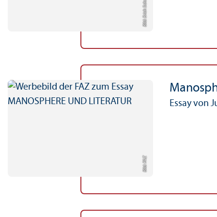
Bild: Erich Schmidt Verlag
Manosphe
Essay von J
Bild: FAZ