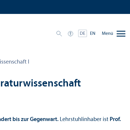
Menü
DE
EN
issenschaft I
eratur­wissenschaft
ndert bis zur Gegenwart.
Lehr­stuhl­inhaber ist
Prof.