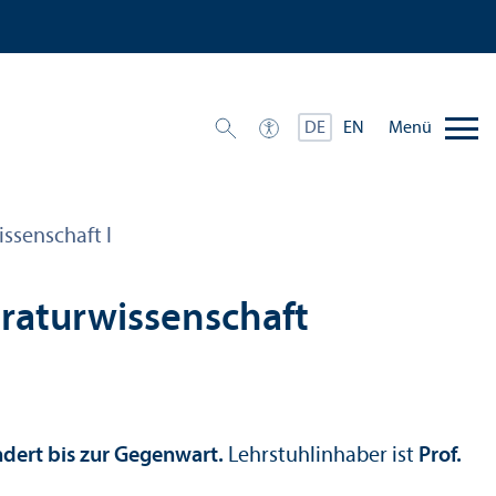
Menü
DE
EN
issenschaft I
eratur­wissenschaft
ndert bis zur Gegenwart.
Lehr­stuhl­inhaber ist
Prof.