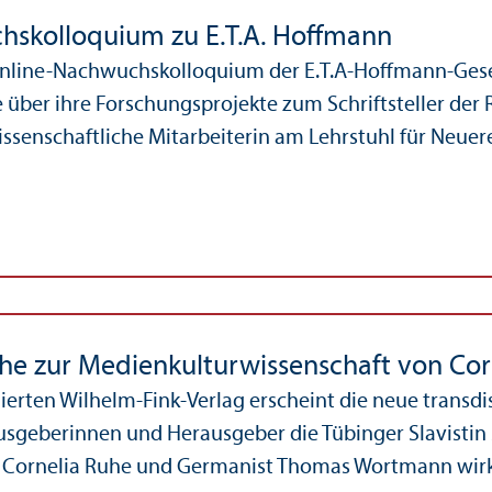
skolloquium zu E.T.A. Hoffmann
nline-Nachwuchskolloquium der E.T.A-Hoffmann-Gesel
 über ihre Forschungs­projekte zum Schriftsteller der 
senschaft­liche Mitarbeiterin am Lehr­stuhl für Neuere 
he zur Medienkultur­wissenschaft von C
rten Wilhelm-Fink-Verlag erscheint die neue trans­disz
usgeberinnen und Herausgeber die Tübinger Slavist
 Cornelia Ruhe und Germanist Thomas Wortmann wir