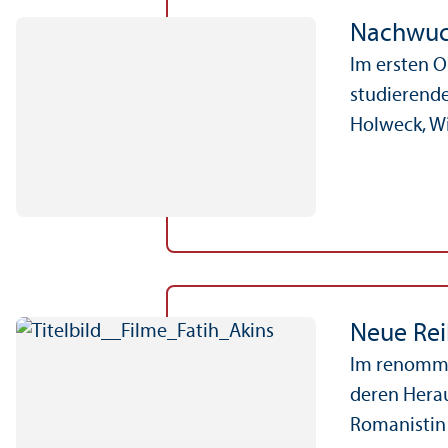
Nachwuch
Im ersten O
studierende
Holweck, Wis
Neue Rei
Im renommie
deren Hera
Romanistin