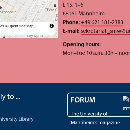
L 15, 1–6
68161 Mannheim
Phone:
+49 621 181-2383
les
© OpenStreetMap
E-mail:
sekretariat_smw
@
u
Opening hours:
Mon–Tue 10 a.m.:30h – noo
y to ...
FORUM
The University of
versity Library
Mannheim's magazine