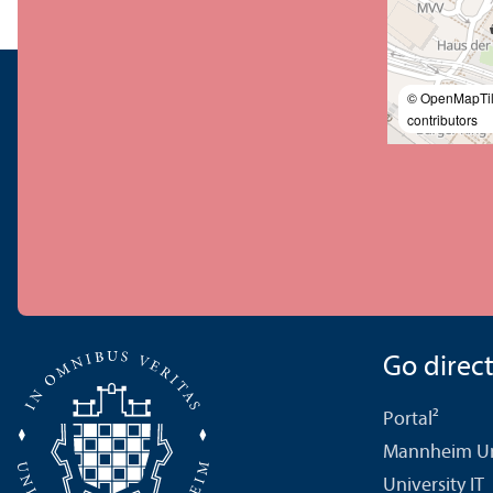
© OpenMapTi
contributors
Go directl
Portal²
Mannheim Uni
University IT