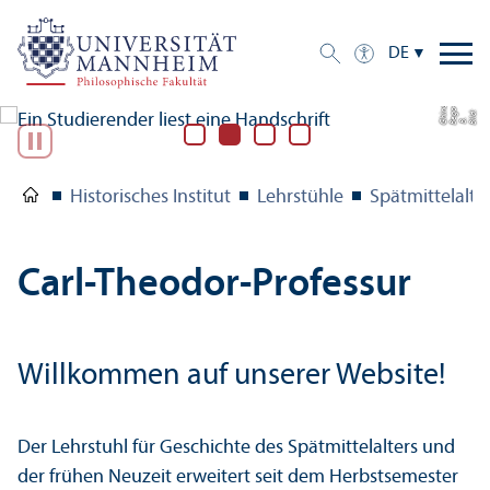
DE
a
o-
d:
B
g
hi
n
Bil
B.
e
G
Historisches Institut
Lehr­stühle
Spätmittelalte
Carl-Theodor-Professur
Willkommen auf unserer Website!
Der Lehr­stuhl für Geschichte des Spätmittelalters und
der frühen Neuzeit erweitert seit dem Herbstsemester