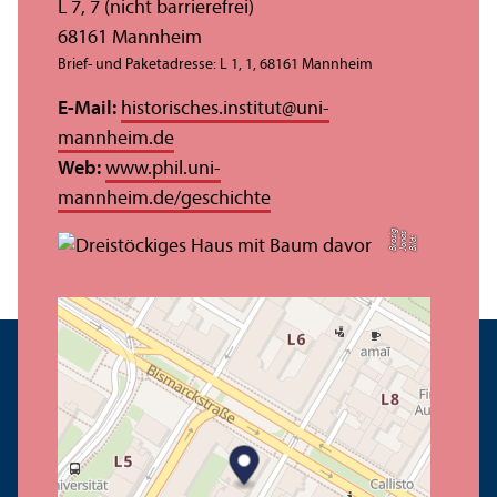
L 7, 7 (nicht barrierefrei)
68161 Mannheim
Brief- und Paketadresse: L 1, 1, 68161 Mannheim
E-Mail:
historisches.institut
@
uni-
mannheim.de
Web:
www.phil.uni-
mannheim.de/geschichte
g
s
Bil
d:
J
o
n
a
B
r
o
si