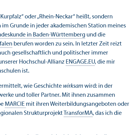
 „Kurpfalz“ oder „Rhein-Neckar“ heißt, sondern
ch im Grunde in jeder akademischen Station meines
andes­kunde in Baden-Württemberg
und die
falen
berufen worden zu sein. In letzter Zeit reizt
uch gesellschaft­lich und politischer immer
n unserer Hochschul-Allianz
ENGAGE.EU
, die mir
schulen ist.
rmittelt, wie Geschichte
wirksam
wird: in der
werke und toller Partner. Mit ihnen zusammen
pe
MARCIE
mit ihren Weiterbildungs­angeboten oder
gionalen Struktur­projekt
Trans­forMA
, das ich die