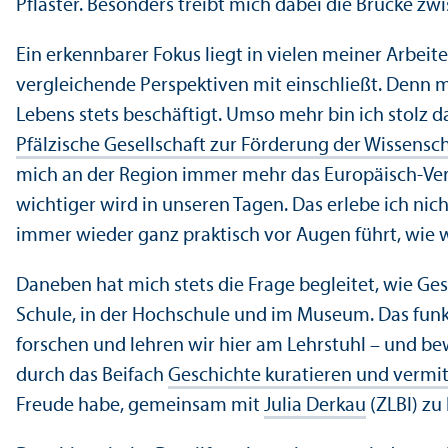
Pflaster. Besonders treibt mich dabei die Brücke zw
Ein erkennbarer Fokus liegt in vielen meiner Arbeite
vergleich­ende Perspektiven mit einschließt. Denn 
Lebens stets beschäftigt. Umso mehr bin ich stolz d
Pfälzische Gesellschaft zur Förderung der Wissensc
mich an der Region immer mehr das Europäisch-Verbi
wichtiger wird in unseren Tagen. Das erlebe ich nic
immer wieder ganz praktisch vor Augen führt, wie w
Daneben hat mich stets die Frage begleitet, wie G
Schule, in der Hochschule und im Museum. Das funk
forschen und lehren wir hier am Lehr­stuhl – und be
durch das Beifach
Geschichte kuratieren und vermit
Freude habe, gemeinsam mit
Julia Derkau
(ZLBI) zu 