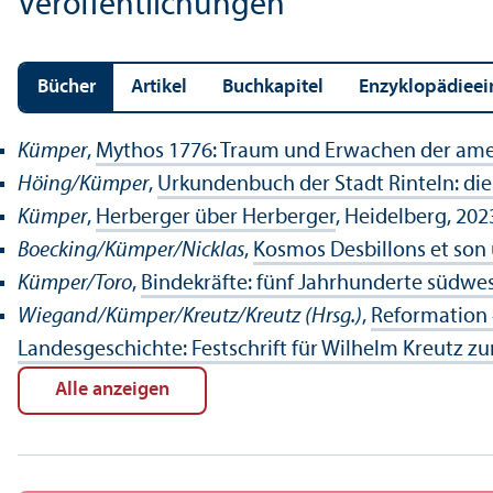
Veröffentlichungen
Bücher
Artikel
Buchkapitel
En­zyklopädieei
Kümper
,
Mythos 1776: Traum und Erwachen der ame
Höing/Kümper
,
Urkunden­buch der Stadt Rinteln: di
Kümper
,
Herberger über Herberger
, Heidelberg, 202
Boecking/
Kümper/Nicklas
,
Kosmos Desbillons et son 
Kümper/Toro
,
Bindekräfte: fünf Jahrhunderte südwe
Wiegand/
Kümper/Kreutz/Kreutz (Hrsg.)
,
Reformation 
Landes­geschichte: Festschrift für Wilhelm Kreutz z
Alle anzeigen