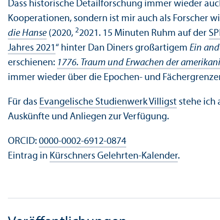
Dass historische Detailforschung immer wieder auch 
Kooperationen, sondern ist mir auch als Forscher w
2
die Hanse
(2020,
2021. 15 Minuten Ruhm auf der
SP
Jahres 2021
“ hinter Dan Diners großartigem
Ein and
erschienen:
1776. Traum und Erwachen der amerikan
immer wieder über die Epochen- und Fächergrenzen s
Für das
Evangelische Studien­werk Villigst
stehe ich 
Auskünfte und Anliegen zur Verfügung.
ORCID:
0000-0002-6912-0874
Eintrag in
Kürschners Gelehr­ten-Kalender
.