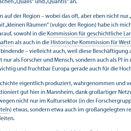
ischen „Qualis“ und „Quantis“ an.
n auf der Region – wobei das oft, aber eben nicht nur
mit „kleinen Räumen“ (vulgo: der Region) habe ich mi
arauf, sowohl in die
Kommission für geschichtliche L
haften
als auch in die
Historische Kommission für West
ndende – vielleicht auch, weil diese Beschäftigung a
ht nur als Forscher und Mensch, sondern auch als PI i
ichtig und fruchtbar Europa gerade auch für die Hoch
eschichte eigentlich produziert, wahrgenommen und ve
tioniert gut hier in Mannheim, dank großartiger Netz
wegen nicht nur im Kultursektor (in der Forscher­grup
teln
) etwas, sondern etwa auch im großangelegten re
leiten.