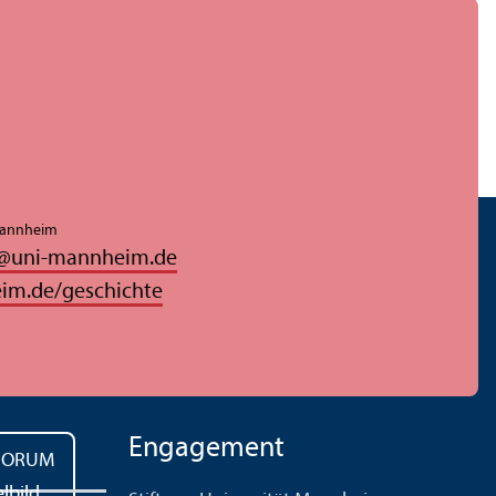
 Mannheim
@
uni-mannheim.de
im.de/geschichte
Engagement