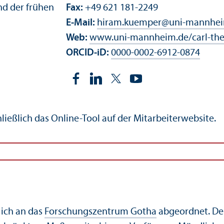
und der frühen
Fax:
+49 621 181-2249
E-Mail:
hiram.kuemper
@
uni-mannhei
Web:
www.uni-mannheim.de/carl-th
ORCID-iD:
0000-0002-6912-0874
ließlich das Online-Tool auf der Mitarbeiterwebsite.
 ich an das
Forschungs­zentrum Gotha
abgeordnet. Der 