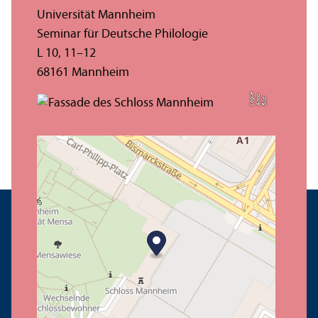
Universität Mannheim
Seminar für Deutsche Philologie
L 10, 11–12
68161 Mannheim
e
a
Bil
d:
A
n
n
L
o
g
u