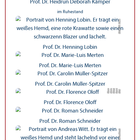
Prof. Dr. Heidrun Deborah Kämper
im Ruhestand
Bild: T. W. Klein
Prof. Dr. Henning Lobin
Prof. Dr. Marie-Luis Merten
Prof. Dr. Carolin Müller-Spitzer
t
ä
m)
r
si
ei
n
kl
e
n
h
Bil
d:
K
a
t
ri
Gl
ü
c
e
(
U
ni
v
r
t
M
a
n
Prof. Dr. Florence Oloff
Prof. Dr. Roman Schneider
Bild: Farina Stock