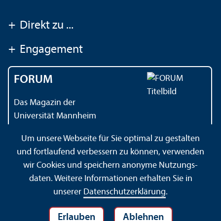
+
Direkt zu ...
+
Engagement
FORUM
Das Magazin der
Universität Mannheim
Um unsere Webseite für Sie optimal zu gestalten
und fortlaufend verbessern zu können, verwenden
Kontakt
Impressum
Datenschutz
Barrierefreiheit
wir Cookies und speichern anonyme Nutzungs­
Gebärdensprache
Leichte Sprache
Sitemap
daten. Weitere Informationen erhalten Sie in
Hausordnung
Sicherheit und Notfälle
unserer
Datenschutz­erklärung
.
Erlauben
Ablehnen