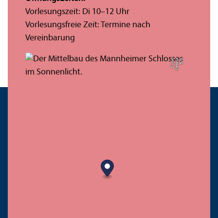
Vorlesungs­zeit: Di 10–12 Uhr
Vorlesungs­freie Zeit: Termine nach
Vereinbarung
r
Bil
d:
S
t
ef
a
ni
e
Ei
c
hl
e