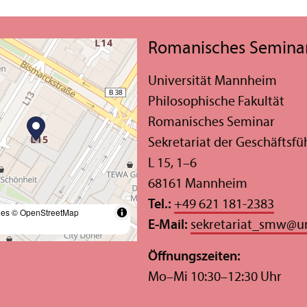
Romanisches Semina
Universität Mannheim
Philosophische Fakultät
Romanisches Seminar
Sekretariat der Geschäfts­f
L 15, 1–6
68161 Mannheim
Tel.:
+49 621 181-2383
les
© OpenStreetMap
E-Mail:
sekretariat_smw
@
u
Öffnungs­zeiten:
Mo–Mi 10:30–12:30 Uhr