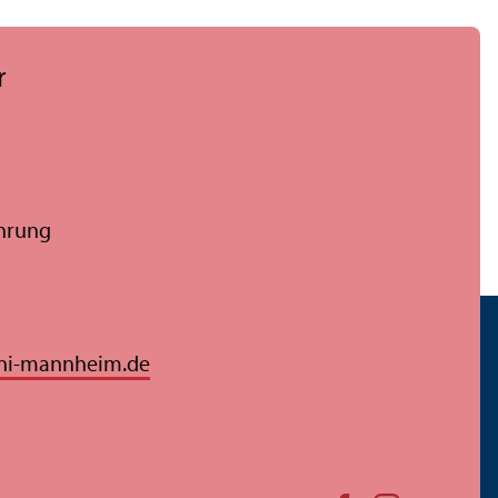
r
ührung
ni-mannheim.de