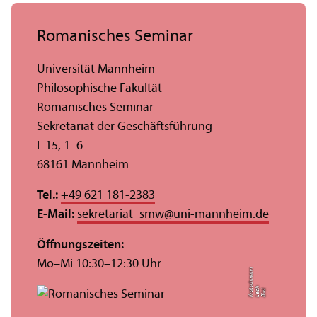
Romanisches Seminar
Universität Mannheim
Philosophische Fakultät
Romanisches Seminar
Sekretariat der Geschäfts­führung
L 15, 1–6
68161 Mannheim
Tel.:
+49 621 181-2383
E-Mail:
sekretariat_smw
@
uni-mannheim.de
Öffnungs­zeiten:
Mo–Mi 10:30–12:30 Uhr
n
s
Bil
d:
L
e
a
h
K
r
a
t
c
h
m
a
n