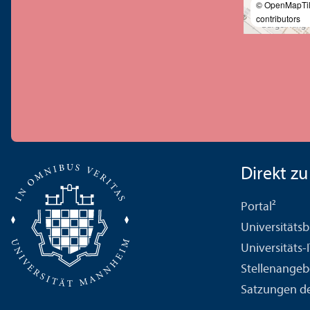
© OpenMapTi
contributors
Direkt zu .
Portal²
Universitäts­b
Universitäts-
Stellenangeb
Satzungen de