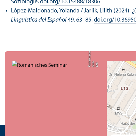
Soziologie.
doi.org/10.15488/18306
López-Maldonado, Yolanda / Jarlik, Lilith (2024): 
Linguistica del Español
49, 63–85.
doi.org/10.36950
n
h
s
Bil
d:
L
e
a
K
r
a
t
c
h
m
a
n