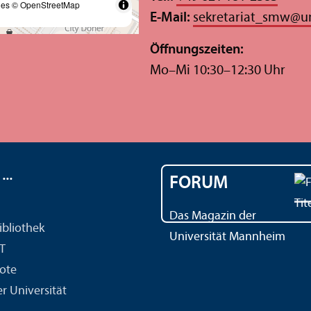
les
© OpenStreetMap
E-Mail:
sekretariat_smw
@
u
Öffnungs­zeiten:
Mo–Mi 10:30–12:30 Uhr
..
FORUM
Das Magazin der
ibliothek
Universität Mannheim
IT
ote
r Universität