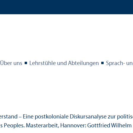
Über uns
Lehr­stühle und Abteilungen
Sprach- un
erstand – Eine postkoloniale Diskursanalyse zur polit
Peoples. Master­arbeit, Hannover: Gottfried Wilhelm L