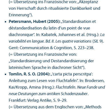
(= Über­setzung ins Französische von: „Akzeptanz
von Herrschaft durch ritualisierte Dankbarkeit und
Erinnerung“).
Petersmann, Hubert (2005):
„Standardisation et
déstandardisation du latin d’un point de vue
diachronique“. In: Kabatek, Johannes et al. (Hrsg.):
La
variabilité en langue. Bd. II
.
Les quatre variations
(
SIL
9).
Gent: Communication & Cognition, S. 223–238.
(= Über­setzung ins Französische von:
„Standardisierung und Destandardisierung der
lateinischen Sprache in diachroner Sicht“).
Tomlin, R. S. O. (2004):
„‘carta picta perscritpa’:
Anleitung zum Lesen von Fluchtafeln“. In: Brodersen,
Kai/
Kropp, Amina (Hrsg.):
Fluchtafeln. Neue Funde und
neue Deutungen zum anti­ken Schadenzauber
.
Frankfurt: Verlag Antike, S. 9–29.
(= Über­setzung aus dem Englischen von: „Methods