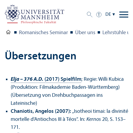
DE
Romanisches Seminar
Über uns
Lehr­stühle u
Über­setzungen
Elja – 376 A.D.
(2017) Spielfilm
; Regie: Willi Kubica
(Produktion: Filmakademie Baden-Württemberg)
(Über­setzung von Drehbuchpassagen ins
Lateinische)
Chaniotis, Angelos (2007):
„Isotheoi timai: la divinité
mortelle d’Anti­ochos III à Téos“. In:
Kernos
20, S. 153–
171.