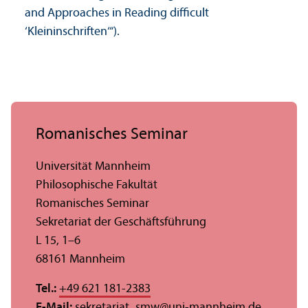
and Approaches in Reading difficult
‘Kleininschriften‘“).
Romanisches Seminar
Universität Mannheim
Philosophische Fakultät
Romanisches Seminar
Sekretariat der Geschäfts­führung
L 15, 1–6
68161 Mannheim
Tel.:
+49 621 181-2383
E-Mail:
sekretariat_smw
@
uni-mannheim.de