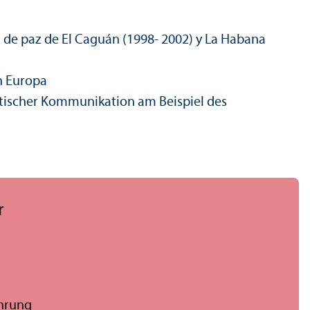
os de paz de El Caguán (1998- 2002) y La Habana
n Europa
litischer Kommunikation am Beispiel des
r
ührung