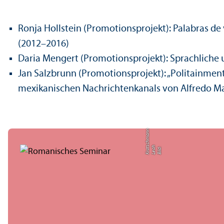
Ronja Hollstein (Promotions­projekt): Palabras de 
(2012–2016)
Daria Mengert (Promotions­projekt): Sprach­lich
Jan Salzbrunn (Promotions­projekt): „Politainmen
mexikanischen Nachrichtenkanals von Alfredo M
n
h
s
Bil
d:
L
e
a
K
r
a
t
c
h
m
a
n