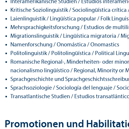
Interamerikanische Studien / Estudios interameri
Kritische Soziolinguistik / Sociolingüística crítica 
Laienlinguistik / Lingüística popular / Folk Linguis
Mehrsprach­igkeits­forschung / Estudios de multil
Migrations­linguistik / Lingüística migratoria / Mi
Namenforschung / Onomástica / Onomastics
Politolinguistik / Politolingüística / Political Lingu
Romanische Regional-, Minderheiten- oder minori
nacionalismo lingüístico / Regional, Minority or
Sprach­geschichte und Sprach­geschichtsschreibung
Sprach­soziologie / Sociología del lenguaje / Soc
Trans­atlanti­sche Studien / Estudios trans­atlántico
Promotionen und Habilitat