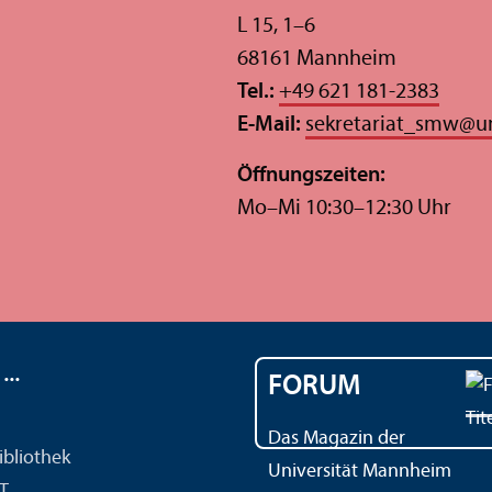
L 15, 1–6
68161 Mannheim
Tel.:
+49 621 181-2383
E-Mail:
sekretariat_smw
@
u
Öffnungs­zeiten:
Mo–Mi 10:30–12:30 Uhr
..
FORUM
Das Magazin der
ibliothek
Universität Mannheim
IT