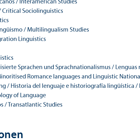
canos / Interamerican Studies
/ Critical Sociolinguistics
tics
ingüismo / Multilingualism Studies
gration Linguistics
istics
sierte Sprachen und Sprach­nationalismus / Lenguas r
 Minoritised Romance languages and Linguistic Nation
 / Historia del lenguaje e historiografía lingüística
iology of Language
s / Trans­atlantic Studies
ionen