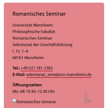
Romanisches Seminar
Universität Mannheim
Philosophische Fakultät
Romanisches Seminar
Sekretariat der Geschäfts­führung
L 15, 1–6
68161 Mannheim
Tel.:
+49 621 181-2383
E-Mail:
sekretariat_smw
@
uni-mannheim.de
Öffnungs­zeiten:
Mo–Mi 10:30–12:30 Uhr
n
s
Bil
d:
L
e
a
h
K
r
a
t
c
h
m
a
n