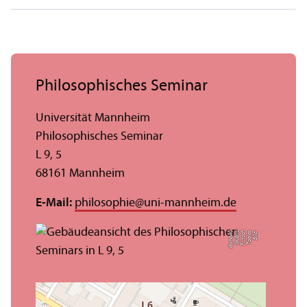
Philosophisches Seminar
Universität Mannheim
Philosophisches Seminar
L 9, 5
68161 Mannheim
E-Mail:
philosophie
@
uni-mannheim.de
n)
Bil
d:
T
o
bi
a
s
F
ri
t
s
c
h
(
p
u
bli
c
d
o
m
ai