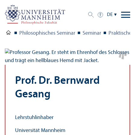
DE
Philosophisches Seminar
Seminar
Praktische 
t
Bil
d:
D
a
ni
el
a
H
a
u
p
Prof. Dr. Bernward
Gesang
Lehr­stuhl­inhaber
Universität Mannheim