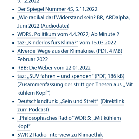
9.12.2022
Der Spiegel Nummer 45
, 5.11.2022
„Wie radikal darf Widerstand sein? BR, ARDalpha,
Juni 2022 (
Audiodatei
)
WDR5, Politikum
vom 4.4.2022; Ab Minute 2
taz: „Kinderlos fürs Klima?“
vom 15.03.2022
Alverde: Wege aus der Klimakrise, (PDF, 4 MB)
Februar 2022
RBB: Die Weber vom 22.01.2022
taz: ,,SUV fahren – und spenden“ (PDF, 186 kB)
(Zusammenfassung der strittigen Thesen aus ,,Mit
kühlem Kopf“)
Deutschland­funk: ,,Sein und Streit“
(
Direktlink
zum Podcast
)
,,Philosophisches Radio“ WDR 5: ,,Mit kühlem
Kopf“
SWR 2 Radio-Interview zu Klimaethik