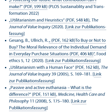
„Protecting our future: What contribution can I
make?“ (PDF, 599 kB)
(PLOS Sustainablity and Trans­
formation 2022)
„Utilitarianism and Heuristics“ (PDF, 548 kB)
,
The
Journal of Value Inquiry
(2020). [
Link zur Publikations­
fassung
]
Gesang, B., Ullrich, R.
„ (PDF, 162 kB)
To Buy or Not to
Buy? The Moral Relevance of the Individual Demand
in Everyday Purchase Situations (PDF, 406 kB)
“, Food
ethics 5, 12 (2020). [
Link zur Publikations­fassung
]
„Utilitarianism with a Human Face“ (PDF, 162 kB)
,
The
Journal of Value Inquiry
39 (2005), S. 169–181. [
Link
zur Publikations­fassung
]
„Passive and active euthanasia – What is the
difference?“ (PDF, 151 kB)
,
Medicine, Health Care and
Philosophy
11 (2008), S. 175–180. [
Link zur
Publikations­fassung
]