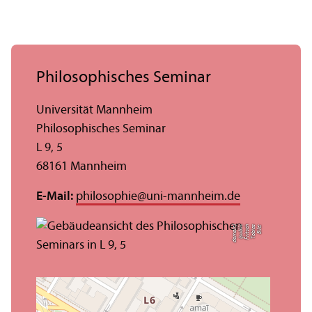
Philosophisches Seminar
Universität Mannheim
Philosophisches Seminar
L 9, 5
68161 Mannheim
E-Mail:
philosophie
@
uni-mannheim.de
n)
Bil
d:
T
o
bi
a
s
F
ri
t
s
c
h
(
p
u
bli
c
d
o
m
ai