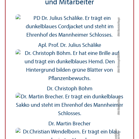
und Mitarbeiter
Bild: Daniela Haupt
Apl. Prof. Dr. Julius Schälike
Bild: Christoph Böhm
Dr. Christoph Böhm
Bild: Daniela Haupt
Dr. Martin Brecher
n
Bil
d:
H
o
r
s
t
W
e
n
d
el
b
o
r