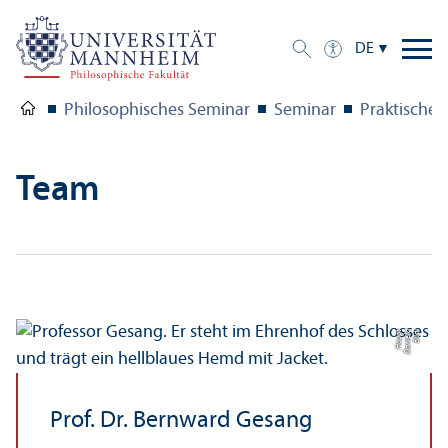
DE
Philosophisches Seminar
Seminar
Praktische 
Team
t
Bil
d:
D
a
ni
el
a
H
a
u
p
Prof. Dr. Bernward Gesang