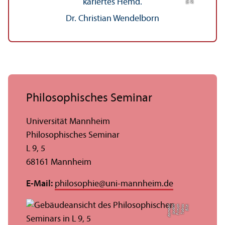
Dr. Christian Wendelborn
Philosophisches Seminar
Universität Mannheim
Philosophisches Seminar
L 9, 5
68161 Mannheim
E-Mail:
philosophie
@
uni-mannheim.de
n)
Bil
d:
T
o
bi
a
s
F
ri
t
s
c
h
(
p
u
bli
c
d
o
m
ai