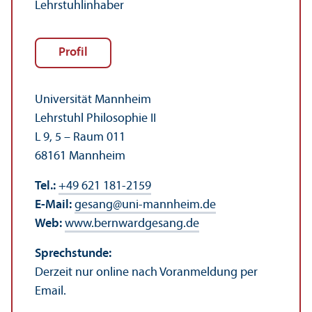
Lehr­stuhl­inhaber
Profil
Universität Mannheim
Lehr­stuhl Philosophie II
L 9, 5 – Raum 011
68161 Mannheim
Tel.:
+49 621 181-2159
E-Mail:
gesang
@
uni-mannheim.de
Web:
www.bernwardgesang.de
Sprechstunde:
Derzeit nur online nach Voranmeldung per
Email.