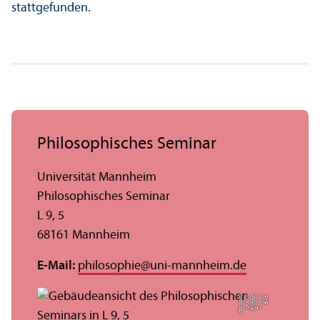
stattgefunden.
Philosophisches Seminar
Universität Mannheim
Philosophisches Seminar
L 9, 5
68161 Mannheim
E-Mail:
philosophie
@
uni-mannheim.de
n)
Bil
d:
T
o
bi
a
s
F
ri
t
s
c
h
(
p
u
bli
c
d
o
m
ai