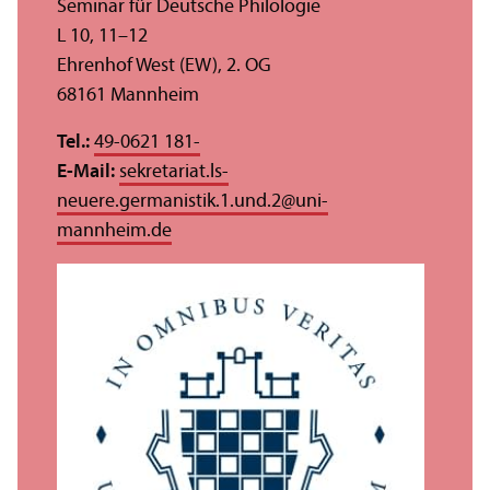
Seminar für Deutsche Philologie
L 10, 11–12
Ehrenhof West (EW), 2. OG
68161 Mannheim
Tel.:
49-0621 181-
E-Mail:
sekretariat.ls-
neuere.germanistik.1.und.2
@
uni-
mannheim.de