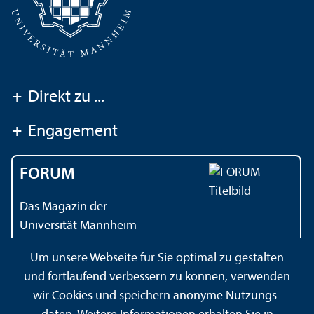
+
Direkt zu ...
+
Engagement
FORUM
Das Magazin der
Universität Mannheim
Um unsere Webseite für Sie optimal zu gestalten
und fortlaufend verbessern zu können, verwenden
Kontakt
Impressum
Datenschutz
Barrierefreiheit
wir Cookies und speichern anonyme Nutzungs­
Gebärdensprache
Leichte Sprache
Sitemap