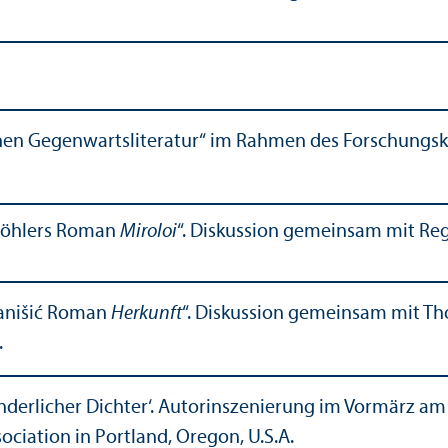
chen Gegenwartsliteratur“ im Rahmen des Forschungs­k
 Köhlers Roman
Miroloi
“. Diskussion gemeinsam mit Re
Stanišić Roman
Herkunft
“. Diskussion gemeinsam mit T
.
onderlicher Dichter‘. Autorinszenierung im Vormärz am
ciation in Portland, Oregon, U.S.A.