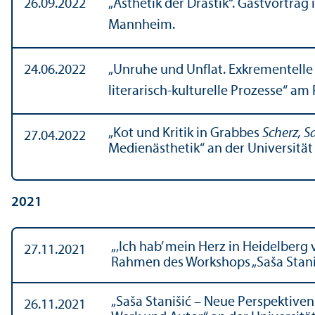
26.09.2022
„Ästhetik der Drastik“. Gastvortra
Mannheim.
24.06.2022
„Unruhe und Unflat. Exkrementelle
literarisch-kulturelle Prozesse“ am
„Kot und Kritik in Grabbes
Scherz, S
27.04.2022
Medienästhetik“ an der Universitä
2021
„‚Ich hab’ mein Herz in Heidelberg
27.11.2021
Rahmen des Workshops „Saša Stani
„Saša Stanišić – Neue Perspektive
26.11.2021