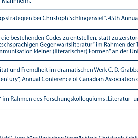
ät Mannheim.
gs­strategien bei Christoph Schlingensief“, 45th Annu
e, die bestehenden Codes zu entstellen, statt zu zerstö
schsprach­igen Gegenwartsliteratur“ im Rahmen der 
mmunikation kleiner (literarischer) Formen“ an der Uni
ität und Fremdheit im dramatischen Werk C. D. Grabbe
 century“, Annual Conference of Canadian Association 
“ im Rahmen des Forschungs­kolloquiums „Literatur- 