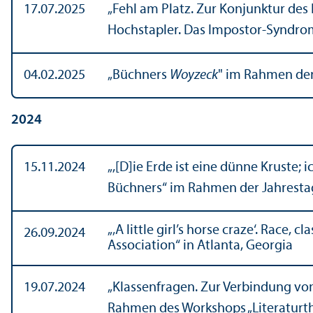
17.07.2025
„Fehl am Platz. Zur Konjunktur de
Hochstapler. Das Impostor-Syndrom 
04.02.2025
„Büchners
Woyzeck
" im Rahmen der
2024
15.11.2024
„,[D]ie Erde ist eine dünne Kruste;
Büchners“ im Rahmen der Jahresta
„‚A little girl’s horse craze‘. Rac
26.09.2024
Association“ in Atlanta, Georgia
19.07.2024
„Klassenfragen. Zur Verbindung von 
Rahmen des Workshops „Literatur­the