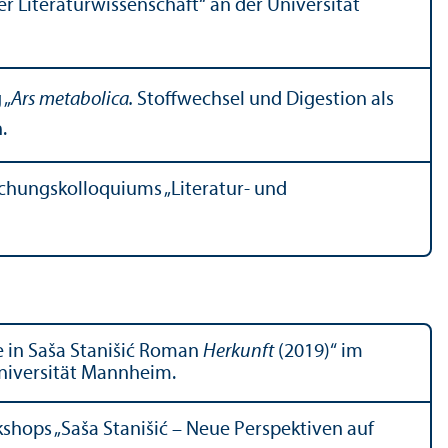
 Literatur­wissenschaft“ an der Universität
 „
Ars metabolica.
Stoffwechsel und Digestion als
.
chungs­kolloquiums „Literatur- und
e in Saša Stanišić Roman
Herkunft
(2019)“ im
Universität Mannheim.
shops „Saša Stanišić – Neue Perspektiven auf