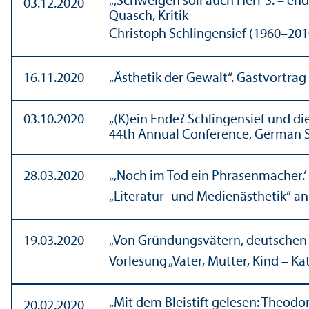
„,Schweigen soll auch Herr S. – en
03.12.2020
Quasch, Kritik –
Christoph Schlingensief (1960–201
16.11.2020
„Ästhetik der Gewalt“. Gastvortrag
03.10.2020
„(K)ein Ende? Schlingensief und di
44th Annual Conference, German S
28.03.2020
„‚Noch im Tod ein Phrasenmacher.‘
„Literatur- und Medienästhetik“ a
19.03.2020
„Von Gründungs­vätern, deutschen 
Vorlesung „Vater, Mutter, Kind – K
„Mit dem Bleistift gelesen: Theod
20.02.2020