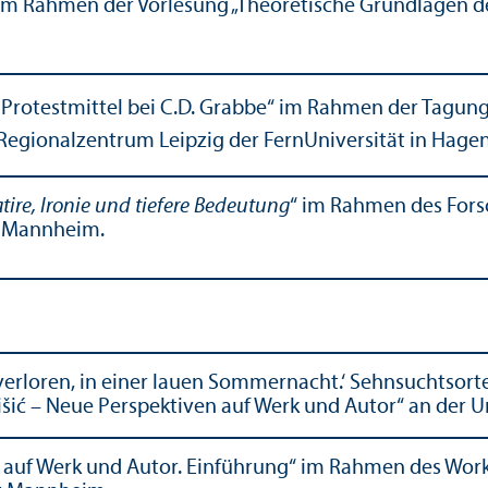
g im Rahmen der Vorlesung „Theoretische Grundlagen der
 Protestmittel bei C.D. Grabbe“ im Rahmen der Tagung
 Regionalzentrum Leipzig der Fern­Universität in Hagen
atire, Ironie und tiefere Bedeutung
“ im Rahmen des Fors
t Mannheim.
 verloren, in einer lauen Sommernacht.‘ Sehnsuchtsort
šić – Neue Perspektiven auf Werk und Autor“ an der 
n auf Werk und Autor. Einführung“ im Rahmen des Work