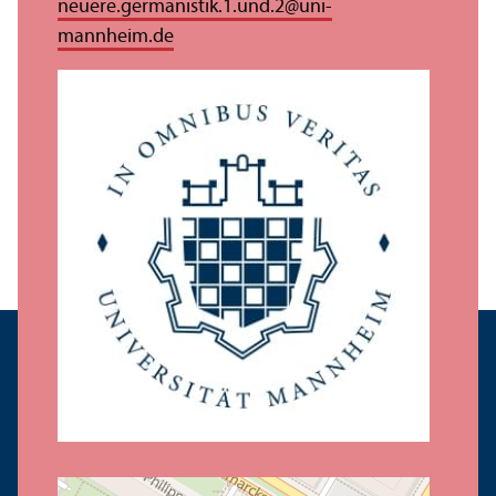
neuere.germanistik.1.und.2
@
uni-
mannheim.de