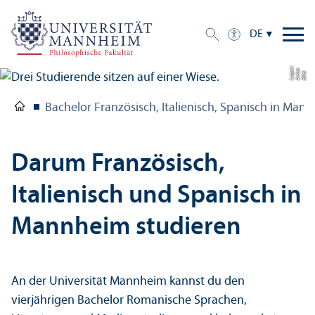
DE
e
a
Bil
d:
A
n
n
L
o
g
u
Bachelor Französisch, Italienisch, Spanisch in Man
Darum Französisch,
Italienisch und Spanisch in
Mannheim studieren
An der Universität Mannheim kannst du den
vierjährigen Bachelor Romanische Sprachen,