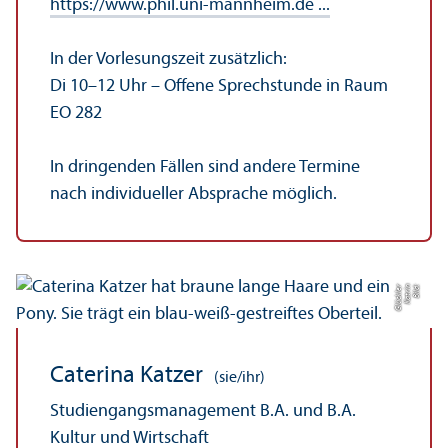
https://www.phil.uni-mannheim.de ...
In der Vorlesungs­zeit zusätzlich:
Di 10–12 Uhr – Offene Sprechstunde in Raum
EO 282
In dringenden Fällen sind andere Termine
nach individueller Absprache möglich.
r
Bil
d:
K
a
t
ri
n
Gl
ü
c
kl
e
Caterina Katzer
(sie/ihr)
Studien­gangs­management B.A. und B.A.
Kultur und Wirtschaft