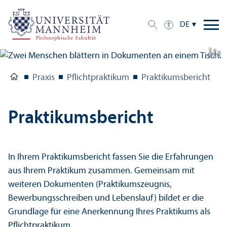
DE
e
a
Bil
d:
A
n
n
L
o
g
u
Praxis
Pflicht­praktikum
Praktikumsbericht
Praktikumsbericht
In Ihrem Praktikumsbericht fassen Sie die Erfahrungen
aus Ihrem Praktikum zusammen. Gemeinsam mit
weiteren Dokumenten (Praktikumszeugnis,
Bewerbungs­schreiben und Lebens­lauf) bildet er die
Grundlage für eine Anerkennung Ihres Praktikums als
Pflicht­praktikum.