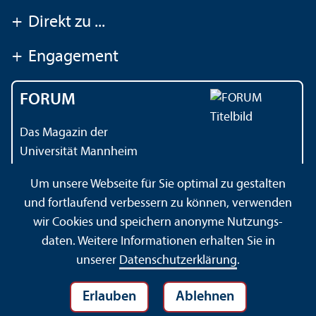
+
Direkt zu ...
+
Engagement
FORUM
Das Magazin der
Universität Mannheim
Um unsere Webseite für Sie optimal zu gestalten
und fortlaufend verbessern zu können, verwenden
Kontakt
Impressum
Datenschutz
Barrierefreiheit
wir Cookies und speichern anonyme Nutzungs­
Gebärdensprache
Leichte Sprache
Sitemap
daten. Weitere Informationen erhalten Sie in
Hausordnung
Sicherheit und Notfälle
unserer
Datenschutz­erklärung
.
Erlauben
Ablehnen