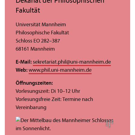
Dekanat der Philosophischen
Fakultät
Universität Mannheim
Philosophische Fakultät
Schloss EO 282–387
68161 Mannheim
E-Mail:
sekretariat.phil
@
uni-mannheim.de
Web:
www.phil.uni-mannheim.de
Öffnungs­zeiten:
Vorlesungs­zeit: Di 10–12 Uhr
Vorlesungs­freie Zeit: Termine nach
Vereinbarung
r
Bil
d:
S
t
ef
a
ni
e
Ei
c
hl
e