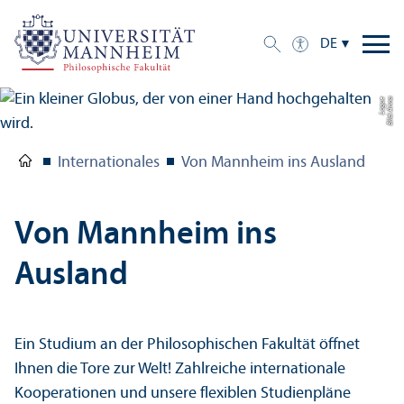
DE
e
Bil
d:
A
n
n
a
L
o
g
u
Internationales
Von Mannheim ins Ausland
Von Mannheim ins
Ausland
Ein Studium an der Philosophischen Fakultät öffnet
Ihnen die Tore zur Welt! Zahlreiche internationale
Kooperationen und unsere flexiblen Studien­pläne