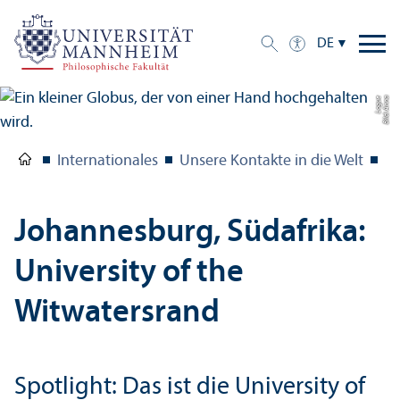
DE
e
Bil
d:
A
n
n
a
L
o
g
u
Internationales
Unsere Kontakte in die Welt
Pa
Johannesburg, Südafrika:
University of the
Witwatersrand
Spotlight: Das ist die University of