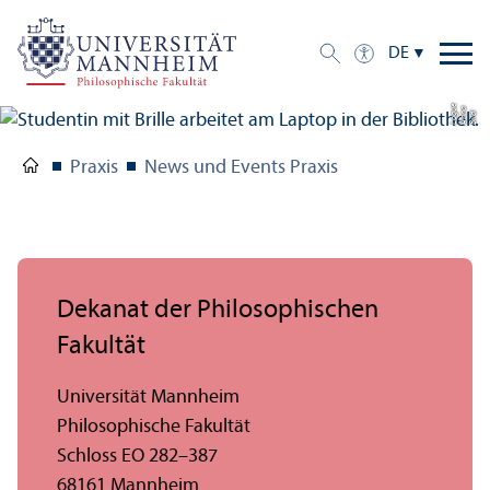
DE
e
a
Bil
d:
A
n
n
L
o
g
u
Praxis
News und Events Praxis
Dekanat der Philosophischen
Fakultät
Universität Mannheim
Philosophische Fakultät
Schloss EO 282–387
68161 Mannheim