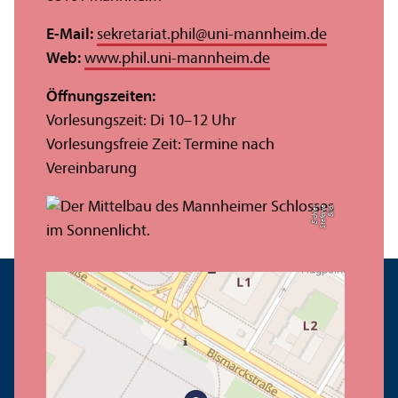
E-Mail:
sekretariat.phil
@
uni-mannheim.de
Web:
www.phil.uni-mannheim.de
Öffnungs­zeiten:
Vorlesungs­zeit: Di 10–12 Uhr
Vorlesungs­freie Zeit: Termine nach
Vereinbarung
r
Bil
d:
S
t
ef
a
ni
e
Ei
c
hl
e