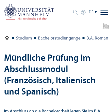
DE
e
a
Bil
d:
A
n
n
L
o
g
u
Studium
Bachelor­studien­gänge
B.A. Romanis
Mündliche Prüfung im
Abschlussmodul
(Französisch, Italienisch
und Spanisch)
Im Anschluss an die Bachelor­arbeit legen Sie im B.A.