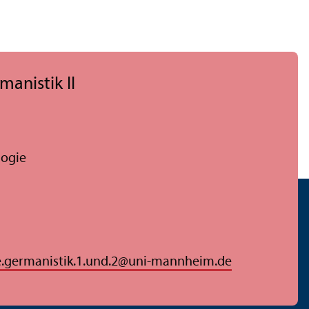
manistik II
logie
e.germanistik.1.und.2
@
uni-mannheim.de