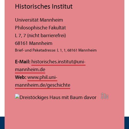
Historisches Institut
Universität Mannheim
Philosophische Fakultät
L 7, 7 (nicht barrierefrei)
68161 Mannheim
Brief- und Paketadresse: L 1, 1, 68161 Mannheim
E-Mail:
historisches.institut
@
uni-
mannheim.de
Web:
www.phil.uni-
mannheim.de/geschichte
g
s
Bil
d:
J
o
n
a
B
r
o
si