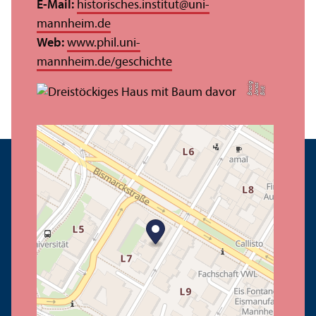
E-Mail:
historisches.institut
@
uni-
mannheim.de
Web:
www.phil.uni-
mannheim.de/geschichte
g
s
Bil
d:
J
o
n
a
B
r
o
si