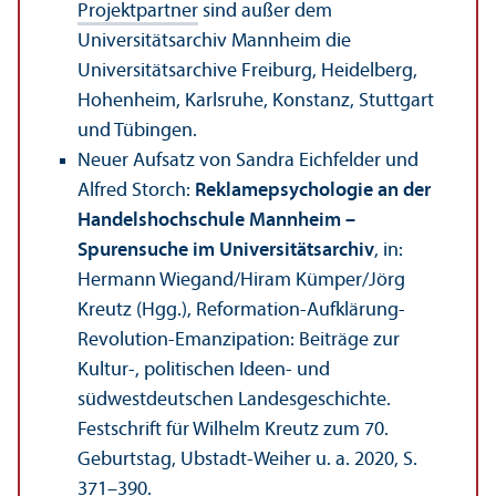
Projekt­partner
sind außer dem
Universitäts­archiv Mannheim die
Universitäts­archive Freiburg, Heidelberg,
Hohenheim, Karlsruhe, Konstanz, Stuttgart
und Tübingen.
Neuer Aufsatz von Sandra Eichfelder und
Alfred Storch:
Reklamepsychologie an der
Handels­hochschule Mannheim –
Spurensuche im Universitäts­archiv
, in:
Hermann Wiegand/
Hiram Kümper/Jörg
Kreutz (Hgg.), Reformation-Aufklärung-
Revolution-Emanzipation: Beiträge zur
Kultur-, politischen Ideen- und
südwestdeutschen Landes­geschichte.
Festschrift für Wilhelm Kreutz zum 70.
Geburtstag, Ubstadt-Weiher u. a. 2020, S.
371–390.