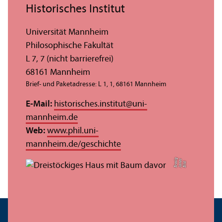
Historisches Institut
Universität Mannheim
Philosophische Fakultät
L 7, 7 (nicht barrierefrei)
68161 Mannheim
Brief- und Paketadresse: L 1, 1, 68161 Mannheim
E-Mail:
historisches.institut
@
uni-
mannheim.de
Web:
www.phil.uni-
mannheim.de/geschichte
g
s
Bil
d:
J
o
n
a
B
r
o
si