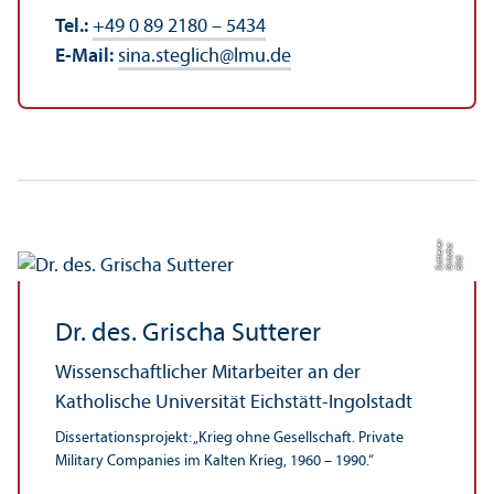
Tel.:
+49 0 89 2180 – 5434
E-Mail:
sina.steglich
@
lmu.de
r
a
e
Bil
d:
G
ri
s
c
h
S
u
t
t
e
r
Dr. des. Grischa Sutterer
Wissenschaft­licher Mitarbeiter an der
Katholische Universität Eichstätt-Ingolstadt
Dissertations­projekt: „Krieg ohne Gesellschaft. Private
Military Companies im Kalten Krieg, 1960 – 1990.“