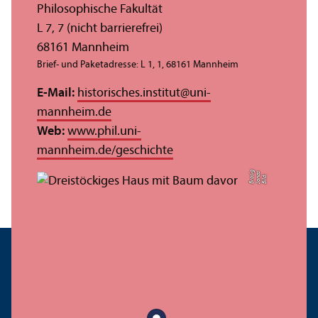
Philosophische Fakultät
L 7, 7 (nicht barrierefrei)
68161 Mannheim
Brief- und Paketadresse: L 1, 1, 68161 Mannheim
E-Mail:
historisches.institut
@
uni-
mannheim.de
Web:
www.phil.uni-
mannheim.de/geschichte
g
s
Bil
d:
J
o
n
a
B
r
o
si