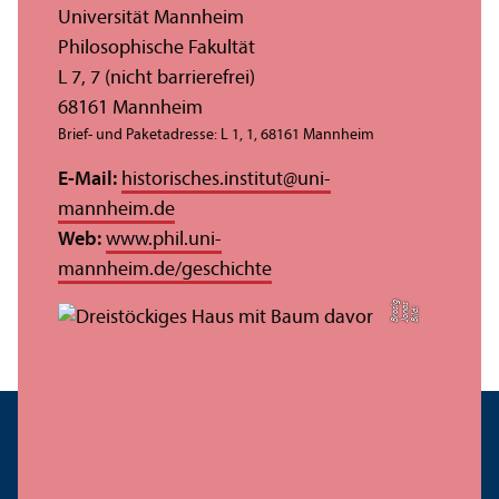
Universität Mannheim
Philosophische Fakultät
L 7, 7 (nicht barrierefrei)
68161 Mannheim
Brief- und Paketadresse: L 1, 1, 68161 Mannheim
E-Mail:
historisches.institut
@
uni-
mannheim.de
Web:
www.phil.uni-
mannheim.de/geschichte
g
s
Bil
d:
J
o
n
a
B
r
o
si