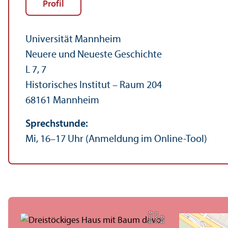
Profil
Universität Mannheim
Neuere und Neueste Geschichte
L 7, 7
Historisches Institut – Raum 204
68161 Mannheim
Sprechstunde:
Mi, 16–17 Uhr (Anmeldung im Online-Tool)
g
s
Bil
d:
J
o
n
a
B
r
o
si