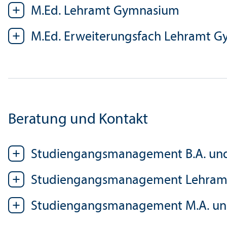
M.Ed. Lehr­amt Gymnasium
M.Ed. Erweiterungs­fach Lehr­amt 
Beratung und Kontakt
Studien­gangs­management B.A. und 
Studien­gangs­management Lehr­am
Studien­gangs­management M.A. und