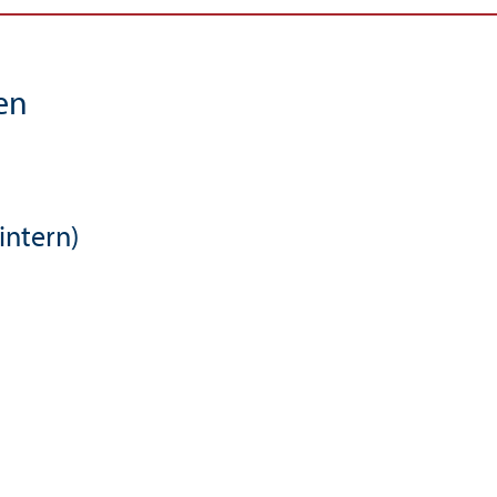
en
intern)