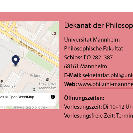
Dekanat der Philosop
Universität Mannheim
Philosophische Fakultät
Schloss EO 282–387
68161 Mannheim
E-Mail:
sekretariat.phil
@
un
Web:
www.phil.uni-mannh
les
© OpenStreetMap
Öffnungs­zeiten:
Vorlesungs­zeit: Di 10–12 Uh
Vorlesungs­freie Zeit: Term