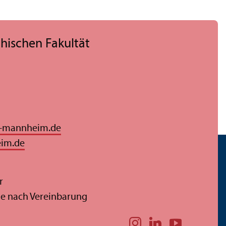
hischen Fakultät
i-mannheim.de
eim.de
r
ine nach Vereinbarung