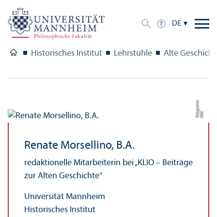
DE
Historisches Institut
Lehr­stühle
Alte Geschicht
s
Bil
d:
P
ol
y
g
n
o
t
o
Renate Morsellino, B.A.
redaktionelle Mitarbeiterin bei „KLIO – Beiträge
zur Alten Geschichte“
Universität Mannheim
Historisches Institut