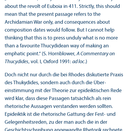
about the revolt of Euboia in 411. Strictly, this should
mean that the present passage refers to the
Archidamian War only, and consequences about
composition dates would follow. But I cannot help
thinking that this is to press unduly what is no more
than a favourite Thucydidean way of making an
emphatic point.“ (S. Hornblower,
A Commentary on
Thucydides
, vol. I, Oxford 1991:
ad loc
.)
Doch nicht nur durch die bei Rhodes diskutierte Praxis
des Thukydides, sondern auch durch die Über­
einstimmung mit der Theorie zur epideiktischen Rede
wird klar, dass diese Passagen tatsächlich als rein
rhetorische Aussagen verstanden werden sollten.
Epideiktik ist die rhetorische Gattung der Fest- und
Gelegenheits­reden, zu der man auch die in der
Geschichtsschreibung angewandte Rhetorik rechnete.