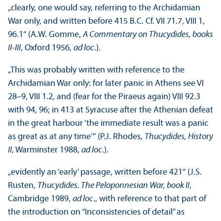
„clearly, one would say, referring to the Archidamian
War only, and written before 415 B.C. Cf. VII 71.7, VIII 1,
96.1“ (A.W. Gomme,
A Commentary on Thucydides, books
II-III
, Oxford 1956,
ad loc
.).
„This was probably written with reference to the
Archidamian War only: for later panic in Athens see VI
28–9, VIII 1.2, and (fear for the Piraeus again) VIII 92.3
with 94, 96; in 413 at Syracuse after the Athenian defeat
in the great harbour ‘the immediate result was a panic
as great as at any time’“ (P.J. Rhodes,
Thucydides, History
II
, Warminster 1988,
ad loc
.).
„evidently an ‘early’ passage, written before 421“ (J.S.
Rusten,
Thucydides. The Peloponnesian War, book II
,
Cambridge 1989,
ad loc
., with reference to that part of
the introduction on “Inconsistencies of detail” as