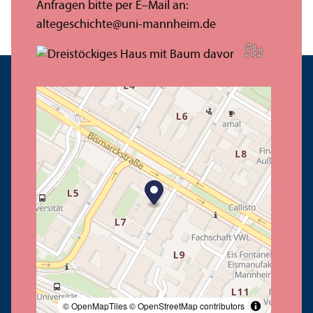
Anfragen bitte per E–Mail an:
altegeschichte@uni-mannheim.de
g
s
Bil
d:
J
o
n
a
B
r
o
si
© OpenMapTiles
© OpenStreetMap contributors