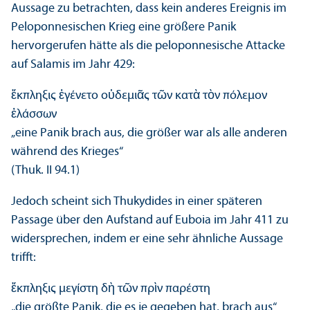
Aussage zu betrachten, dass kein anderes Ereignis im
Peloponnesischen Krieg eine größere Panik
hervorgerufen hätte als die peloponnesische Attacke
auf Salamis im Jahr 429:
ἔκπληξις ἐγένετο οὐδεμιᾶς τῶν κατὰ τὸν πόλεμον
ἐλάσσων
„eine Panik brach aus, die größer war als alle anderen
während des Krieges“
(Thuk. II 94.1)
Jedoch scheint sich Thukydides in einer späteren
Passage über den Aufstand auf Euboia im Jahr 411 zu
widersprechen, indem er eine sehr ähnliche Aussage
trifft:
ἔκπληξις μεγίστη δὴ τῶν πρὶν παρέστη
„die größte Panik, die es je gegeben hat, brach aus“