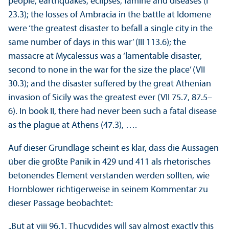
people, earthquakes, eclipses, famine and diseases (I
23.3); the losses of Ambracia in the battle at Idomene
were ‘the greatest disaster to befall a single city in the
same number of days in this war’ (III 113.6); the
massacre at Mycalessus was a ‘lamentable disaster,
second to none in the war for the size the place’ (VII
30.3); and the disaster suffered by the great Athenian
invasion of Sicily was the greatest ever (VII 75.7, 87.5–
6). In book II, there had never been such a fatal disease
as the plague at Athens (47.3), ….
Auf dieser Grundlage scheint es klar, dass die Aussagen
über die größte Panik in 429 und 411 als rhetorisches
betonendes Element verstanden werden sollten, wie
Hornblower richtigerweise in seinem Kommentar zu
dieser Passage beobachtet:
„But at viii 96.1, Thucydides will say almost exactly this