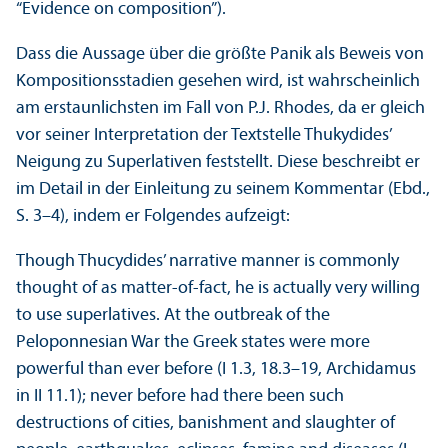
“Evidence on composition”).
Dass die Aussage über die größte Panik als Beweis von
Kompositions­stadien gesehen wird, ist wahrscheinlich
am erstaunlichsten im Fall von P.J. Rhodes, da er gleich
vor seiner Interpretation der Textstelle Thukydides’
Neigung zu Superlativen feststellt. Diese beschreibt er
im Detail in der Einleitung zu seinem Kommentar (Ebd.,
S. 3–4), indem er Folgendes aufzeigt:
Though Thucydides’ narrative manner is commonly
thought of as matter-of-fact, he is actually very willing
to use superlatives. At the outbreak of the
Peloponnesian War the Greek states were more
powerful than ever before (I 1.3, 18.3–19, Archidamus
in II 11.1); never before had there been such
destructions of cities, banishment and slaughter of