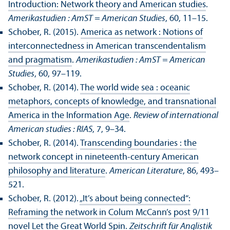
Introduction: Network theory and American studies
.
Amerika­studien : AmST = American Studies
, 60, 11–15.
Schober, R. (2015).
America as network : Notions of
interconnectedness in American trans­cendentalism
and pragmatism
.
Amerika­studien : AmST = American
Studies
, 60, 97–119.
Schober, R. (2014).
The world wide sea : oceanic
metaphors, concepts of knowledge, and trans­national
America in the Information Age
.
Review of international
American studies : RIAS
, 7, 9–34.
Schober, R. (2014).
Trans­cending boundaries : the
network concept in nineteenth-century American
philosophy and literature
.
American Literature
, 86, 493–
521.
Schober, R. (2012).
„It’s about being connected“:
Reframing the network in Colum McCann’s post 9/
11
novel Let the Great World Spin
.
Zeitschrift für Anglistik