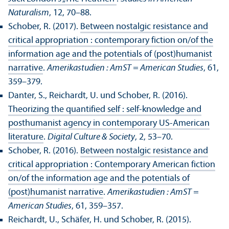
Naturalism
, 12, 70–88.
Schober, R. (2017).
Between nostalgic resistance and
critical appropriation : contemporary fiction on/
of the
information age and the potentials of (post)humanist
narrative
.
Amerika­studien : AmST = American Studies
, 61,
359–379.
Danter, S., Reichardt, U. und Schober, R. (2016).
Theorizing the quanti­fied self : self-knowledge and
posthumanist agency in contemporary US-American
literature
.
Digital Culture & Society
, 2, 53–70.
Schober, R. (2016).
Between nostalgic resistance and
critical appropriation : Contemporary American fiction
on/
of the information age and the potentials of
(post)humanist narrative
.
Amerika­studien : AmST =
American Studies
, 61, 359–357.
Reichardt, U., Schäfer, H. und Schober, R. (2015).