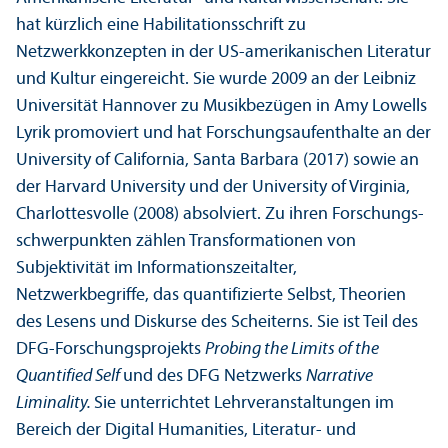
hat kürzlich eine Habilitations­schrift zu
Netzwerkkonzepten in der US-amerikanischen Literatur
und Kultur eingereicht. Sie wurde 2009 an der Leibniz
Universität Hannover zu Musikbezügen in Amy Lowells
Lyrik promoviert und hat Forschungs­aufenthalte an der
University of California, Santa Barbara (2017) sowie an
der Harvard University und der University of Virginia,
Charlottesvolle (2008) absolviert. Zu ihren Forschungs­
schwerpunkten zählen Trans­formationen von
Subjektivität im Informations­zeitalter,
Netzwerkbegriffe, das quanti­fizierte Selbst, Theorien
des Lesens und Diskurse des Scheiterns. Sie ist Teil des
DFG-Forschungs­projekts
Probing the Limits of the
Quanti­fied Self
und des DFG Netzwerks
Narrative
Liminality.
Sie unter­richtet Lehr­veranstaltungen im
Bereich der Digital Humanities, Literatur- und