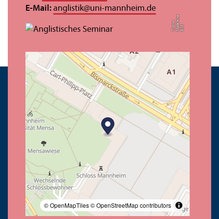
E-Mail:
anglistik
@
uni-mannheim.de
e
el
o
Bil
d:
M
a
d
ei
n
T
r
o
t
n
© OpenMapTiles
© OpenStreetMap contributors