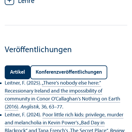
Lehre
Veröffentlichungen
Artikel
Konferenz­veröffentlichungen
Leitner, F. (2025).
„There's nobody else here:"
Recessionary Ireland and the impossibility of
community in Conor O'Callaghan's Nothing on Earth
(2016)
.
Anglistik
, 36, 63–77.
Leitner, F. (2024).
Poor little rich kids: privilege, murder
and melancholia in Kevin Power's „Bad Day in
Blackrock“ and Tana French's „The Secret Place“
.
Review