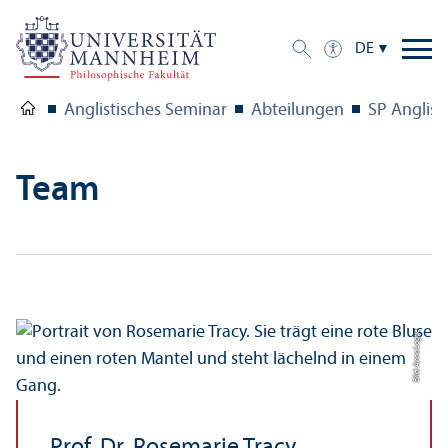
DE
Anglistisches Seminar
Abteilungen
SP Anglisti
Team
Bild: Anna Logue