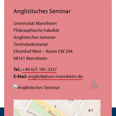
Anglistisches Seminar
Universität Mannheim
Philosophische Fakultät
Anglistisches Seminar
Zentralsekretariat
Ehrenhof West – Raum EW 294
68161 Mannheim
Tel.:
+49 621 181-2337
E-Mail:
anglistik
@
uni-mannheim.de
e
el
o
Bil
d:
M
a
d
ei
n
T
r
o
t
n