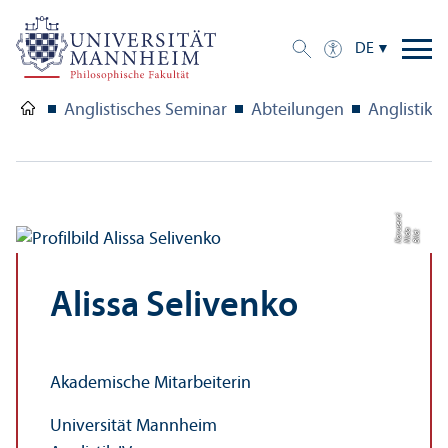
DE
Anglistisches Seminar
Abteilungen
Anglistik I
ci
Bil
d:
Ni
d
a
K
a
r
u
s
e
r
Alissa Selivenko
Akademische Mitarbeiterin
Universität Mannheim