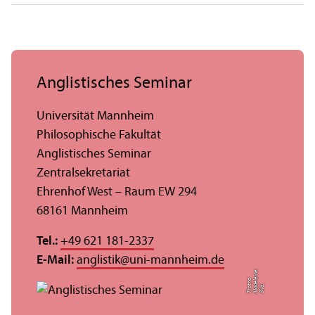
Anglistisches Seminar
Universität Mannheim
Philosophische Fakultät
Anglistisches Seminar
Zentralsekretariat
Ehrenhof West – Raum EW 294
68161 Mannheim
Tel.:
+49 621 181-2337
E-Mail:
anglistik
@
uni-mannheim.de
e
el
o
Bil
d:
M
a
d
ei
n
T
r
o
t
n