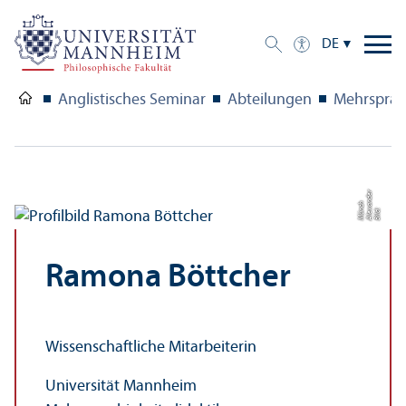
DE
Anglistisches Seminar
Abteilungen
Mehrsprach­
r
a
n
h
Bil
d:
Al
e
x
d
e
M
ü
n
c
Ramona Böttcher
Wissenschaft­liche Mitarbeiterin
Universität Mannheim