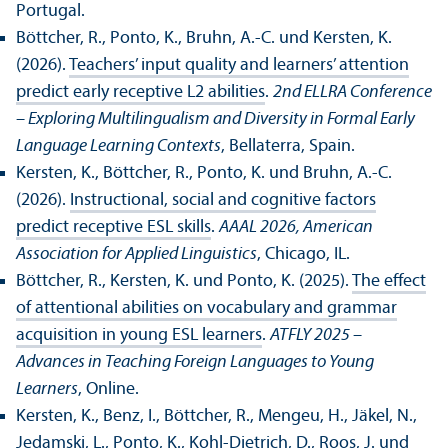
Portugal.
Böttcher, R., Ponto, K., Bruhn, A.-C. und Kersten, K.
(2026).
Teachers’ input quality and learners’ attention
predict early receptive L2 abilities
.
2nd ELLRA Conference
– Exploring Multilingualism and Diversity in Formal Early
Language Learning Contexts
, Bellaterra, Spain.
Kersten, K., Böttcher, R., Ponto, K. und Bruhn, A.-C.
(2026).
Instructional, social and cognitive factors
predict receptive ESL skills
.
AAAL 2026, American
Association for Applied Linguistics
, Chicago, IL.
Böttcher, R., Kersten, K. und Ponto, K. (2025).
The effect
of attentional abilities on vocabulary and grammar
acquisition in young ESL learners
.
ATFLY 2025 –
Advances in Teaching Foreign Languages to Young
Learners
, Online.
Kersten, K., Benz, I., Böttcher, R., Mengeu, H., Jäkel, N.,
Jedamski, L., Ponto, K., Kohl-Dietrich, D., Roos, J. und