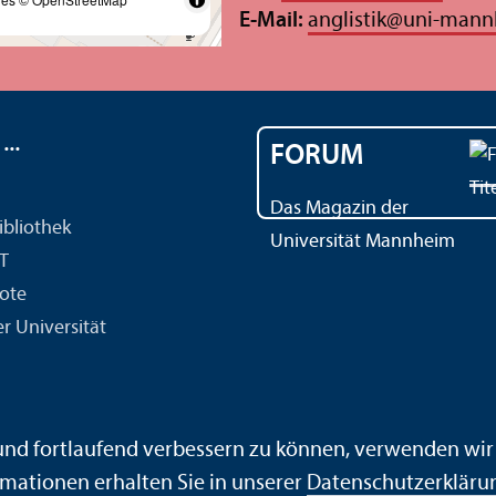
E-Mail:
anglistik
@
uni-mann
..
FORUM
Das Magazin der
ibliothek
Universität Mannheim
IT
ote
r Universität
ärdensprache
Leichte Sprache
Sitemap
Hausordnung
 und fortlaufend verbessern zu können, verwenden wi
mationen erhalten Sie in unserer
Datenschutz­erkläru