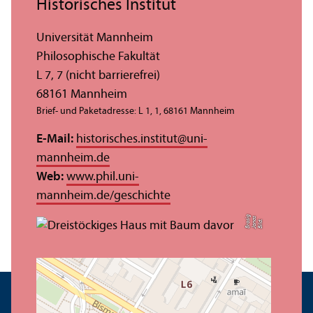
Historisches Institut
Universität Mannheim
Philosophische Fakultät
L 7, 7 (nicht barrierefrei)
68161 Mannheim
Brief- und Paketadresse: L 1, 1, 68161 Mannheim
E-Mail:
historisches.institut
@
uni-
mannheim.de
Web:
www.phil.uni-
mannheim.de/geschichte
g
s
Bil
d:
J
o
n
a
B
r
o
si